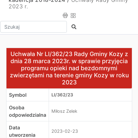
2023 r.
Wpisz tekst do wyszukania
Szukaj
Uchwała Nr LI/362/23 Rady Gminy Kozy z dnia 28 marca
Uchwała Nr LI/362/23 Rady Gminy Kozy z
dnia 28 marca 2023r. w sprawie przyjęcia
programu opieki nad bezdomnymi
zwierzętami na terenie gminy Kozy w roku
2023
Symbol
LI/362/23
Osoba
Miłosz Zelek
odpowiedzialna
Data
2023-02-23
utworzenia