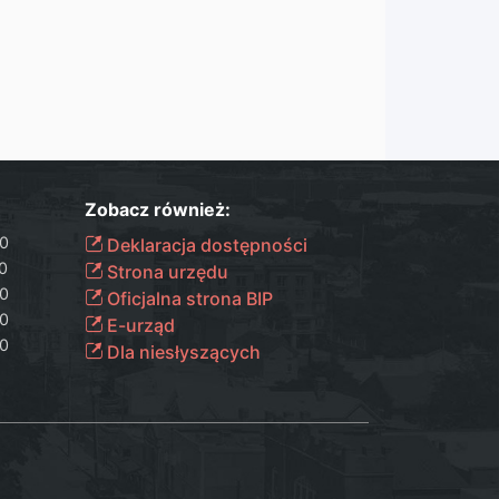
Zobacz również:
30
Deklaracja dostępności
00
Strona urzędu
30
Oficjalna strona BIP
30
E-urząd
00
Dla niesłyszących