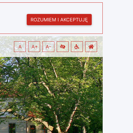
ROZUMIEM I AKCEPTUJĘ
A
A+
A-