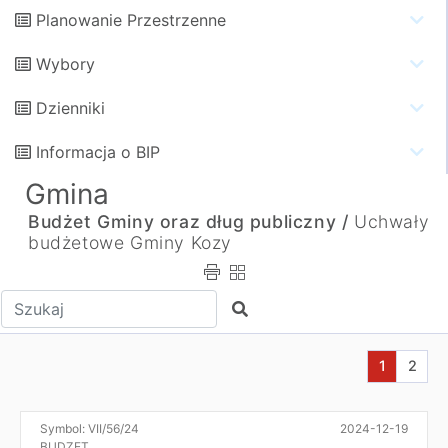
Planowanie Przestrzenne
Wybory
Dzienniki
Informacja o BIP
Gmina
Budżet Gminy oraz dług publiczny /
Uchwały
budżetowe Gminy Kozy
Wpisz tekst do wyszukania
Szukaj
Aktualna s
Przej
1
2
Symbol:
VII/56/24
2024-12-19
BUDZET