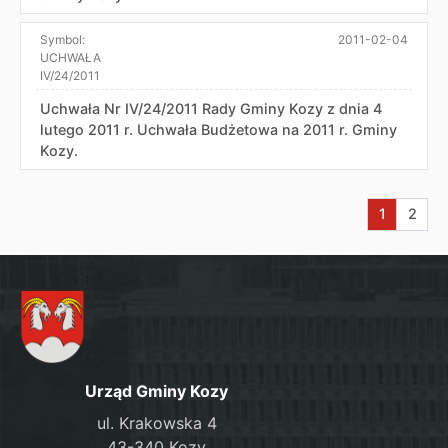
Symbol:
2011-02-04
UCHWAŁA
IV/24/2011
Uchwała Nr IV/24/2011 Rady Gminy Kozy z dnia 4
lutego 2011 r. Uchwała Budżetowa na 2011 r. Gminy
Kozy.
Aktualna s
Przej
1
2
Urząd Gminy Kozy
ul. Krakowska 4
43-340 Kozy