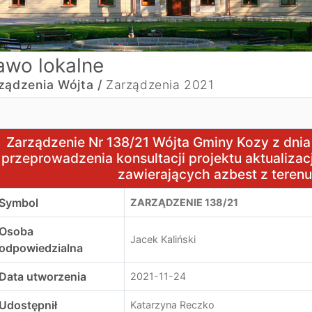
awo lokalne
ządzenia Wójta /
Zarządzenia 2021
arządzenie Nr 138/21 Wójta Gminy Kozy z dnia 19 listopad
Zarządzenie Nr 138/21 Wójta Gminy Kozy z dnia 
przeprowadzenia konsultacji projektu aktualiz
zawierających azbest z teren
Symbol
ZARZĄDZENIE 138/21
Osoba
Jacek Kaliński
odpowiedzialna
Data utworzenia
2021-11-24
Udostępnił
Katarzyna Reczko