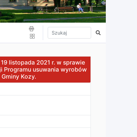
Wpisz tekst do wyszukania
Szukaj
a 2021 r. w sprawie przeprowadzenia konsultacji projektu 
19 listopada 2021 r. w sprawie
acji Programu usuwania wyrobów
u Gminy Kozy.