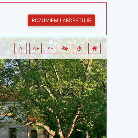
ROZUMIEM I AKCEPTUJĘ
A
A+
A-