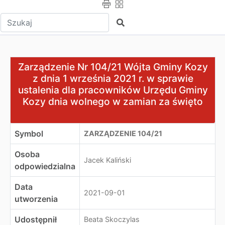
Wpisz tekst do wyszukania
Szukaj
Zarządzenie Nr 104/21 Wójta Gminy Kozy z dnia 1 wrześ
Zarządzenie Nr 104/21 Wójta Gminy Kozy
z dnia 1 września 2021 r. w sprawie
ustalenia dla pracowników Urzędu Gminy
Kozy dnia wolnego w zamian za święto
Symbol
ZARZĄDZENIE 104/21
Osoba
Jacek Kaliński
odpowiedzialna
Data
2021-09-01
utworzenia
Udostępnił
Beata Skoczylas