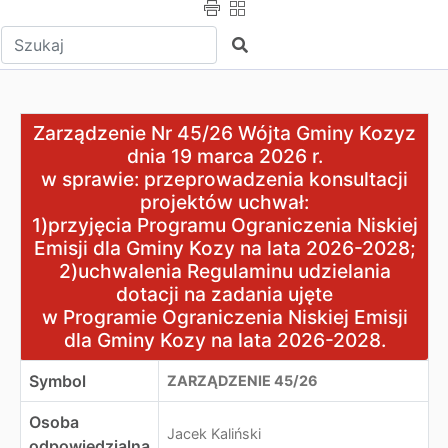
Wpisz tekst do wyszukania
Szukaj
Zarządzenie Nr 45/26 Wójta Gminy Kozyz dnia 19 marca
Zarządzenie Nr 45/26 Wójta Gminy Kozyz
w sprawie: przeprowadzenia konsultacji projektów uchw
dnia 19 marca 2026 r.
1)przyjęcia Programu Ograniczenia Niskiej Emisji dla G
w sprawie: przeprowadzenia konsultacji
2)uchwalenia Regulaminu udzielania dotacji na zadania u
projektów uchwał:
w Programie Ograniczenia Niskiej Emisji dla Gminy Kozy
1)przyjęcia Programu Ograniczenia Niskiej
Emisji dla Gminy Kozy na lata 2026-2028;
2)uchwalenia Regulaminu udzielania
dotacji na zadania ujęte
w Programie Ograniczenia Niskiej Emisji
dla Gminy Kozy na lata 2026-2028.
Symbol
ZARZĄDZENIE 45/26
Osoba
Jacek Kaliński
odpowiedzialna