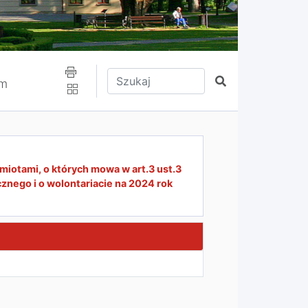
Wpisz tekst do wyszukania
Szukaj
am
iotami, o których mowa w art.3 ust.3
cznego i o wolontariacie na 2024 rok