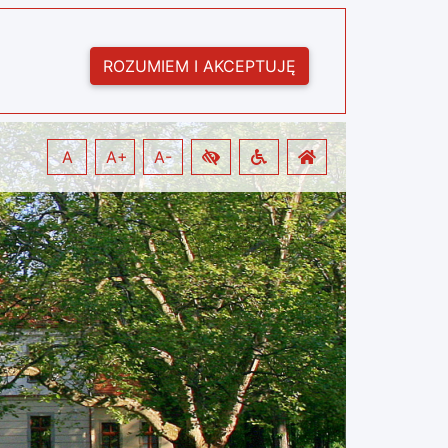
ROZUMIEM I AKCEPTUJĘ
A
A+
A-