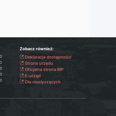
Zobacz również:
30
Deklaracja dostępności
00
Strona urzędu
30
Oficjalna strona BIP
30
E-urząd
00
Dla niesłyszących