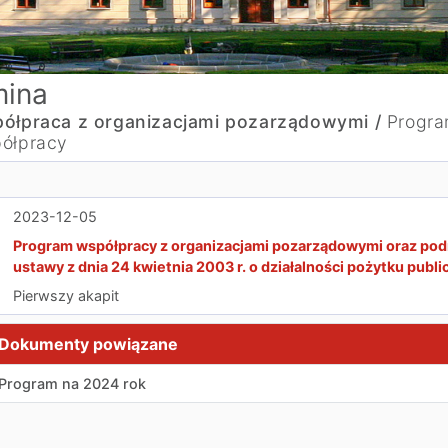
ina
ółpraca z organizacjami pozarządowymi /
Progr
ółpracy
2023-12-05
Program współpracy z organizacjami pozarządowymi oraz podm
ustawy z dnia 24 kwietnia 2003 r. o działalności pożytku publi
Pierwszy akapit
Dokumenty powiązane
Program na 2024 rok